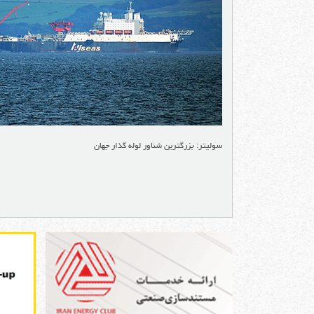
سولیتر: بزرگترین شناور لوله گذار جهان