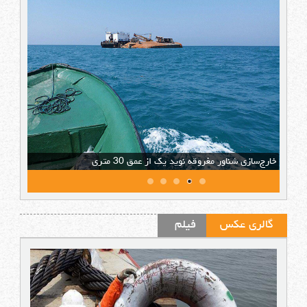
خارج‌سازی شناور مغروقه نويد يك از عمق 30 متری
WOWSlider.com
گالری عکس
فیلم